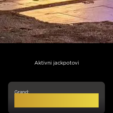
Aktivni jackpotovi
Grand:
1.050.622,03