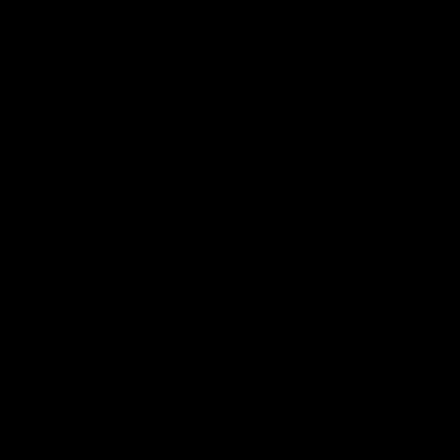
27. MARTA
27. Marta 17
+381628685181