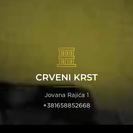
CRVENI KRST
Jovana Rajića 1
+381658852668