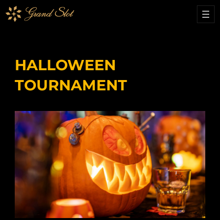
Skip
to
content
HALLOWEEN
TOURNAMENT