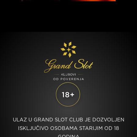
ULAZ U GRAND SLOT CLUB JE DOZVOLJEN
ISKLJUČIVO OSOBAMA STARIJIM OD 18
GODINA